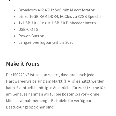
Broadcom 4×2.4GHz SoC mit AI accelerator
bis zu 16GB RAM DDR4, ECCbis zu 32GB Speicher
1x USB 3.0 + 1x zus. USB 2.0 Pinheader intern
USB-C OTG
Power-Button
Langzeitverfügbarkeit bis 2036
Make it Yours
Der IS0220 v2 ist so konzipiert, dass praktisch jede
Hardwareerweiterung am Markt (HATs) genutzt werden
kann. Eventuell benötigte Ausbrüche für
zusätzliche IOs
am Gehäuse nehmen wir für Sie
kostenlos
vor – ohne
Mindestabnahmemenge. Beispiele für verfügbare
Bestückungsoptionen sind: