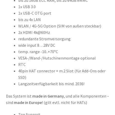
bis zu 16GB ECC RAM, bis zu 64GB eMMC
1x USB 3.0
1x USB-C OTG port
bis zu 4x LAN
WLAN / 4G-5G Option (SIM von außen steckbar)
2x HDMI 4k@60Hz
redundante Stromversorgung
wide input 8…28V DC
temp. range -10..+70°C
VESA-/Wand-/Hutschinenmontage optional
RTC
40pin HAT connector + m.2 Slot (für Add-Ons oder
SSD)
Langzeitverfügbarkeit bis mind. 2036!
Das System ist
made in Germany
, und alle Komponenten –
sind
made in Europe
! (gilt evtl. nicht für HATs)
Top Support