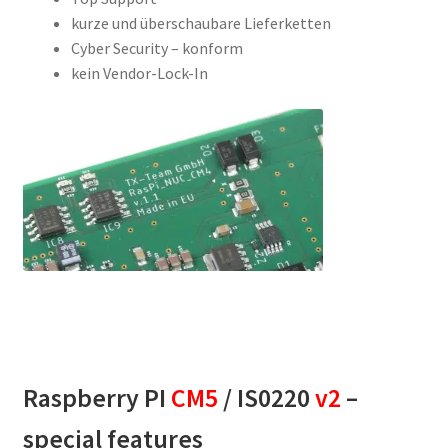
kurze und überschaubare Lieferketten
Cyber Security – konform
kein Vendor-Lock-In
Raspberry PI
CM5
/ IS0220
v2
–
special features