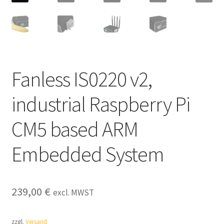
Händler / Reseller
Impressum
Infos & News
Fanless IS0220 v2,
Kasse
industrial Raspberry Pi
Kategorien
CM5 based ARM
Kontakt
Embedded System
My account
Vertrag widerrufen
239,00
€
excl. MWST
Warenkorb
zzgl.
Versand