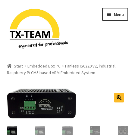
Zur
Zum
Menü
Navigation
Inhalt
springen
springen
Start
Start
Embedded Box PC
Fanless IS0220 v2, industrial
Raspberry Pi CM5 based ARM Embedded System
Allgemeine Geschäftsbedingungen
Datenschutzerklärung & Privatsphäre
Downloads
🔍
EU-Steuer Informationen