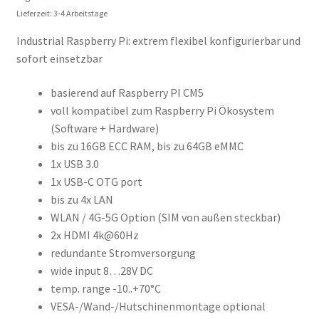
Lieferzeit: 3-4 Arbeitstage
Widerrufsrecht & Widerrufsformular
Industrial Raspberry Pi: extrem flexibel konfigurierbar und
sofort einsetzbar
Zahlung & Versand
basierend auf Raspberry PI CM5
voll kompatibel zum Raspberry Pi Ökosystem
(Software + Hardware)
bis zu 16GB ECC RAM, bis zu 64GB eMMC
1x USB 3.0
1x USB-C OTG port
bis zu 4x LAN
WLAN / 4G-5G Option (SIM von außen steckbar)
2x HDMI 4k@60Hz
redundante Stromversorgung
wide input 8…28V DC
temp. range -10..+70°C
VESA-/Wand-/Hutschinenmontage optional