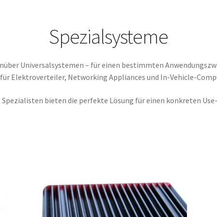
Impressum
Infos & News
Kasse
Kategorien
Kontakt
My account
t & Widerrufsformular
Zahlung & Versand
Spezialsysteme
enüber Universalsystemen – für einen bestimmten Anwendungszwe
für Elektroverteiler, Networking Appliances und In-Vehicle-Comp
 Spezialisten bieten die perfekte Lösung für einen konkreten Use