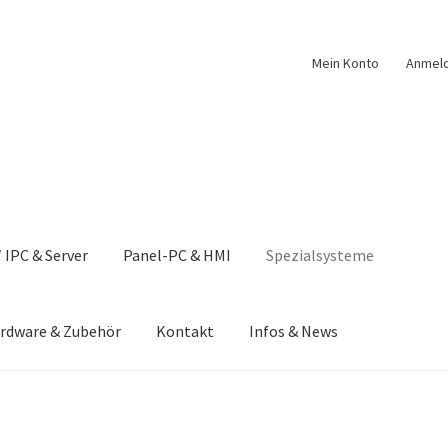
Mein Konto
Anmel
 IPC & Server
Panel-PC & HMI
Spezialsysteme
rdware & Zubehör
Kontakt
Infos & News
nschutzerklärung & Privatsphäre
Downloads