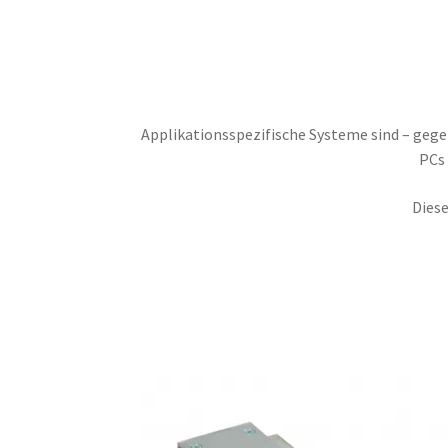
EU-Steuer Informationen
Händler / Reseller
Vertrag widerrufen
Warenkorb
Widerrufsrech
Applikationsspezifische Systeme sind – geg
PCs 
Diese