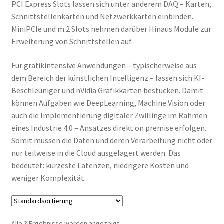
Händler / Reseller
PCI Express Slots lassen sich unter anderem DAQ – Karten,
Schnittstellenkarten und Netzwerkkarten einbinden.
MiniPCIe und m.2 Slots nehmen darüber Hinaus Module zur
Impressum
Erweiterung von Schnittstellen auf.
Infos & News
Für grafikintensive Anwendungen – typischerweise aus
dem Bereich der künstlichen Intelligenz – lassen sich KI-
Kasse
Beschleuniger und nVidia Grafikkarten bestücken. Damit
können Aufgaben wie DeepLearning, Machine Vision oder
Kategorien
auch die Implementierung digitaler Zwillinge im Rahmen
eines Industrie 4.0 – Ansatzes direkt on premise erfolgen.
Kontakt
Somit müssen die Daten und deren Verarbeitung nicht oder
nur teilweise in die Cloud ausgelagert werden. Das
My account
bedeutet: kürzeste Latenzen, niedrigere Kosten und
weniger Komplexität.
Vertrag widerrufen
Warenkorb
Alle 3 Ergebnisse werden angezeigt