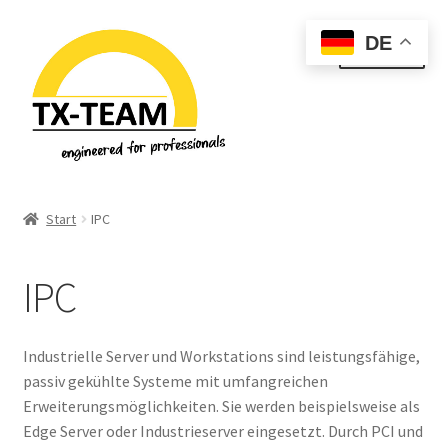
Zur
Zum
DE
Menü
Navigation
Inhalt
springen
springen
Start
Start
IPC
Allgemeine Geschäftsbedingungen
IPC
Datenschutzerklärung & Privatsphäre
Downloads
Industrielle Server und Workstations sind leistungsfähige,
passiv gekühlte Systeme mit umfangreichen
EU-Steuer Informationen
Erweiterungsmöglichkeiten. Sie werden beispielsweise als
Edge Server oder Industrieserver eingesetzt. Durch PCI und