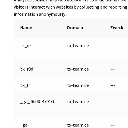
visitors interact with websites by collecting and reporting
information anonymously.
Name
Domain
Zweck
tk_or
tx-team.de
---
tk_r3d
tx-team.de
---
tk_lr
tx-team.de
---
_ga_J6J6CB791G
tx-team.de
---
_ga
tx-team.de
---