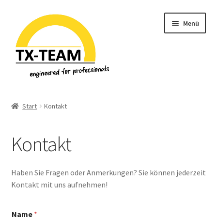
Zur
Zum
Menü
Navigation
Inhalt
springen
springen
Start
Start
Kontakt
Allgemeine Geschäftsbedingungen
Kontakt
Datenschutzerklärung & Privatsphäre
Downloads
Haben Sie Fragen oder Anmerkungen? Sie können jederzeit
Kontakt mit uns aufnehmen!
EU-Steuer Informationen
N
Name
*
a