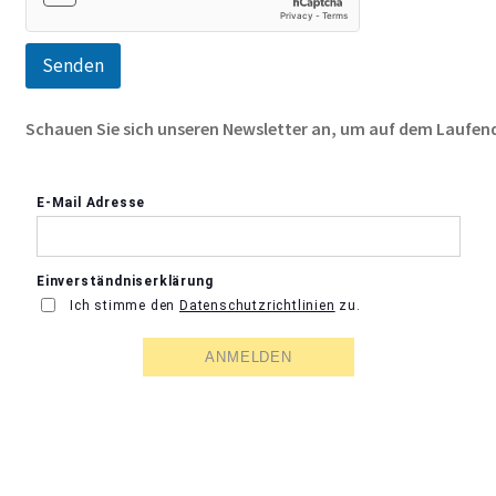
r
e
Widerrufsrecht & Widerrufsformular
s
Senden
s
e
Zahlung & Versand
Schauen Sie sich unseren Newsletter an, um auf dem Laufend