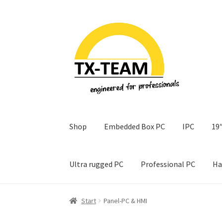
Zur
Zum
Navigation
Inhalt
springen
springen
Shop
Embedded Box PC
IPC
19″
Ultra rugged PC
Professional PC
Ha
Start
Allgemeine Geschäftsbedingungen
Date
Start
Panel-PC & HMI