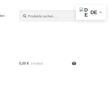
DE
Suchen
Suchen
den
nach:
0,00
€
0 Artikel