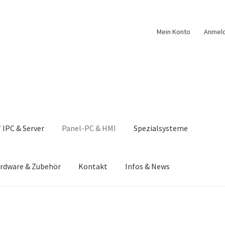
Mein Konto
Anmel
 IPC & Server
Panel-PC & HMI
Spezialsysteme
rdware & Zubehör
Kontakt
Infos & News
nschutzerklärung & Privatsphäre
Downloads