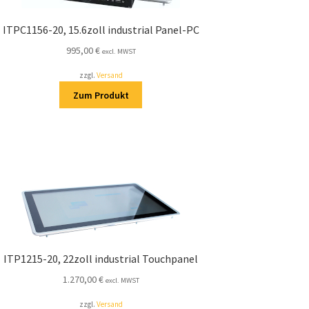
ITPC1156-20, 15.6zoll industrial Panel-PC
995,00
€
excl. MWST
zzgl.
Versand
Zum Produkt
ITP1215-20, 22zoll industrial Touchpanel
1.270,00
€
excl. MWST
zzgl.
Versand