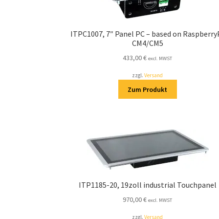
ITPC1007, 7″ Panel PC – based on Raspberry
CM4/CM5
433,00
€
excl. MWST
zzgl.
Versand
Zum Produkt
ITP1185-20, 19zoll industrial Touchpanel
970,00
€
excl. MWST
zzgl.
Versand