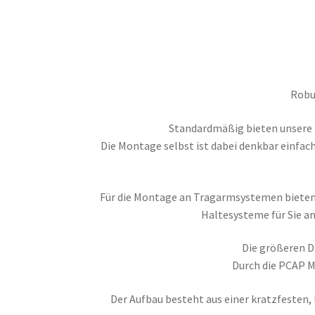
EU-Steuer Informationen
Händler / Reseller
Vertrag widerrufen
Warenkorb
Widerrufsrech
Robus
Standardmäßig bieten unsere H
Die Montage selbst ist dabei denkbar einfach
Für die Montage an Tragarmsystemen bieten w
Haltesysteme für Sie an
Die größeren D
Durch die PCAP M
Der Aufbau besteht aus einer kratzfesten,