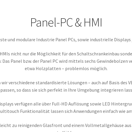
Impressum
Infos & News
Kasse
Kategorien
Kontakt
My account
t & Widerrufsformular
Zahlung & Versand
Panel-PC & HMI
te und modulare Industrie Panel PCs, sowie industrielle Displays
MIs nicht nur die Möglichkeit für den Schaltschrankeinbau sonder
: Das Panel bzw. der Panel PC wird mittels sechs Gewindebolzen ve
etwa Holzplatten – problemlos möglich.
ir verschiedene standardisierte Lösungen – auch auf Basis des V
passen, so dass sie sich perfekt in Ihre Umgebung integrieren lass
isplays verfügen alle über Full-HD Auflösung sowie LED Hintergr
ultitouch Funktionalität lassen sich Anwendungen einfach wie a
 leicht zu reinigenden Glasfront und einem Vollmetallgehäuse aus 