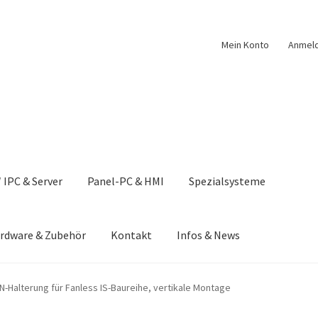
Mein Konto
Anmel
 IPC & Server
Panel-PC & HMI
Spezialsysteme
rdware & Zubehör
Kontakt
Infos & News
nschutzerklärung & Privatsphäre
Downloads
N-Halterung für Fanless IS-Baureihe, vertikale Montage