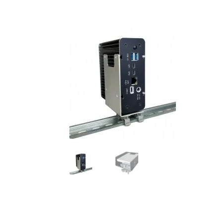
EU-Steuer Informationen
Händler / Reseller
Vertrag widerrufen
Warenkorb
Widerrufsrech