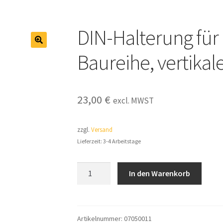
Impressum
Infos & News
Kasse
Kategorien
Kontakt
My account
t & Widerrufsformular
Zahlung & Versand
DIN-Halterung für 
🔍
Baureihe, vertika
23,00
€
excl. MWST
zzgl.
Versand
Lieferzeit: 3-4 Arbeitstage
DIN-
In den Warenkorb
Halterung
für
Fanless
IS-
Artikelnummer:
07050011