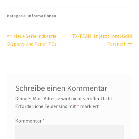
Widerrufsrecht & Widerrufsformular
Kategorie:
Informationen
Zahlung & Versand
Beitragsnavigation
Vorheriger
Nächster
Neue Serie Industrie
TX-TEAM ist jetzt Intel Gold
Beitrag:
Beitrag:
Displays und Panel-PCs
Partner!
Schreibe einen Kommentar
Deine E-Mail-Adresse wird nicht veröffentlicht.
Erforderliche Felder sind mit
*
markiert
Kommentar
*