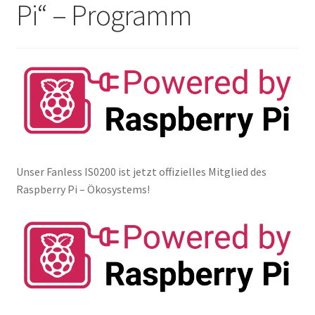
Pi“ – Programm
Händler / Reseller
Impressum
Infos & News
Kasse
Kategorien
Unser Fanless IS0200 ist jetzt offizielles Mitglied des
Raspberry Pi – Ökosystems!
Kontakt
My account
Vertrag widerrufen
Warenkorb