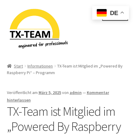
Zur
Zum
DE
Menü
Navigation
Inhalt
springen
springen
Start
Start
Informationen
TX-Team ist Mitglied im „Powered By
Raspberry Pi“ – Programm
Allgemeine Geschäftsbedingungen
Datenschutzerklärung & Privatsphäre
Veröffentlicht am
März 5, 2025
von
admin
—
Kommentar
hinterlassen
Downloads
TX-Team ist Mitglied im
„Powered By Raspberry
EU-Steuer Informationen