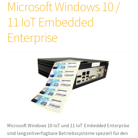
Microsoft Windows 10 /
Händler / Reseller
11 IoT Embedded
Impressum
Enterprise
Infos & News
Kasse
Kategorien
Kontakt
My account
Vertrag widerrufen
Microsoft Windows 10 IoT und 11 IoT Embedded Enterprise
sind langzeitverfügbare Betriebssysteme speziell für den
Warenkorb