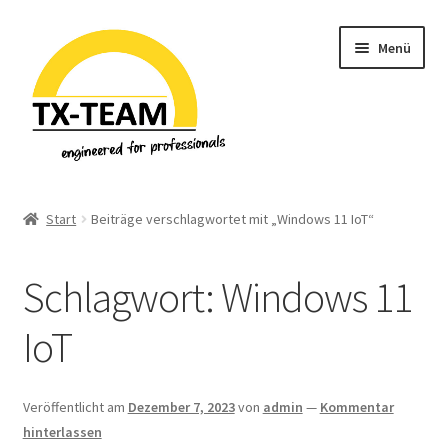
Zur
Zum
Menü
Navigation
Inhalt
springen
springen
Start
Start
Beiträge verschlagwortet mit „Windows 11 IoT“
Allgemeine Geschäftsbedingungen
Schlagwort:
Windows 11
Datenschutzerklärung & Privatsphäre
IoT
Downloads
EU-Steuer Informationen
Veröffentlicht am
Dezember 7, 2023
von
admin
—
Kommentar
hinterlassen