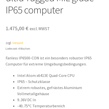
IP65 computer
Widerrufsrecht & Widerrufsformular
Zahlung & Versand
1.475,00
€
excl. MWST
zzgl.
Versand
Lieferzeit: 4 Wochen
Fanless IP6500-CON ist ein besonders robuster IP65
Computer für extreme Umgebungsbedingungen.
Intel Atom x6413E Quad-Core CPU
IP65 – Schutzklasse
Extrem robustes, gefrästes Aluminium
Vollmetallgehäuse
9..36V DC In
-40..75°C Temperaturbereich