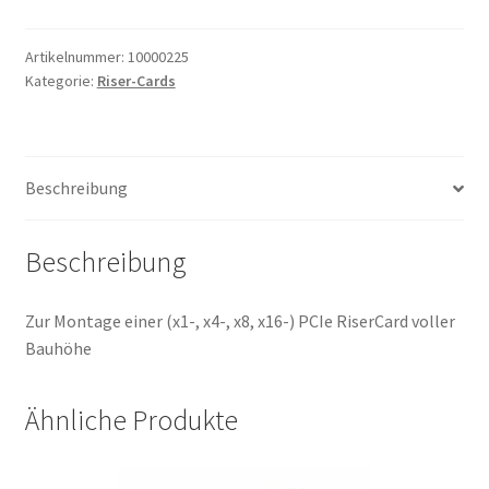
PCIe
RiserCard
Widerrufsrecht & Widerrufsformular
for
Artikelnummer:
10000225
Kategorie:
Riser-Cards
IL1000/2000-
Zahlung & Versand
Serie
Menge
Beschreibung
Beschreibung
Zur Montage einer (x1-, x4-, x8, x16-) PCIe RiserCard voller
Bauhöhe
Ähnliche Produkte