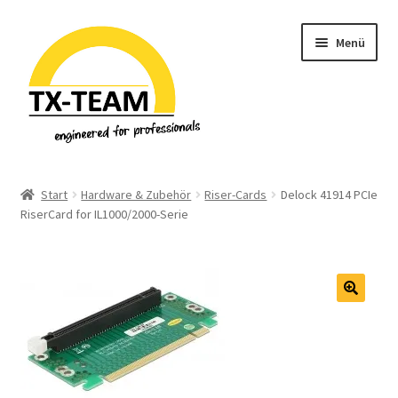
Zur
Zum
Menü
Navigation
Inhalt
springen
springen
Start
Start
Hardware & Zubehör
Riser-Cards
Delock 41914 PCIe
RiserCard for IL1000/2000-Serie
Allgemeine Geschäftsbedingungen
Datenschutzerklärung & Privatsphäre
Downloads
🔍
EU-Steuer Informationen