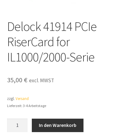
Händler / Reseller
Impressum
Delock 41914 PCIe
Infos & News
RiserCard for
Kasse
IL1000/2000-Serie
Kategorien
35,00
€
excl. MWST
Kontakt
zzgl.
Versand
My account
Lieferzeit: 3-4 Arbeitstage
Vertrag widerrufen
Delock
In den Warenkorb
41914
Warenkorb