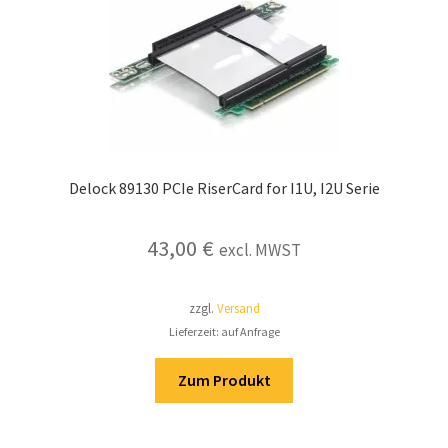
Delock 89130 PCIe RiserCard for I1U, I2U Serie
43,00
€
excl. MWST
zzgl.
Versand
Lieferzeit: auf Anfrage
Zum Produkt