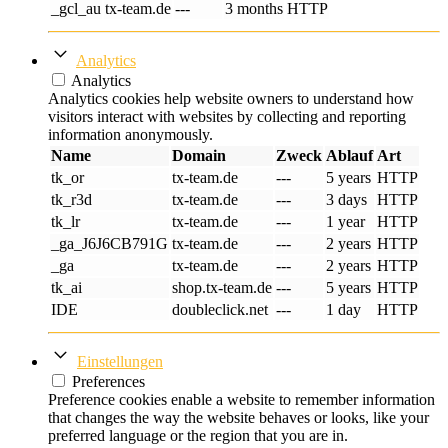
_gcl_au
tx-team.de
---
3 months
HTTP
Analytics
Analytics
Analytics cookies help website owners to understand how
visitors interact with websites by collecting and reporting
information anonymously.
Name
Domain
Zweck
Ablauf
Art
tk_or
tx-team.de
---
5 years
HTTP
tk_r3d
tx-team.de
---
3 days
HTTP
tk_lr
tx-team.de
---
1 year
HTTP
_ga_J6J6CB791G
tx-team.de
---
2 years
HTTP
_ga
tx-team.de
---
2 years
HTTP
tk_ai
shop.tx-team.de
---
5 years
HTTP
IDE
doubleclick.net
---
1 day
HTTP
Einstellungen
Preferences
Preference cookies enable a website to remember information
that changes the way the website behaves or looks, like your
preferred language or the region that you are in.