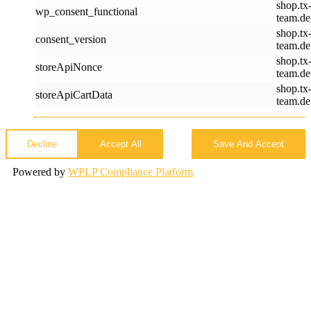
shop.tx
wp_consent_functional
team.de
shop.tx
consent_version
team.de
shop.tx
storeApiNonce
team.de
shop.tx
storeApiCartData
team.de
Decline
Accept All
Save And Accept
Powered by
WPLP Compliance Platform