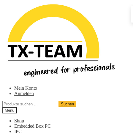
Zur
Zum
Navigation
Inhalt
springen
springen
Mein Konto
Anmelden
Suchen
Suchen
nach:
Menü
Shop
Embedded Box PC
IPC