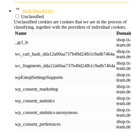
nicht klassifiziert
Unclassified
Unclassified cookies are cookies that we are in the process of
classifying, together with the providers of individual cookies.
Name
Domai
shop.tx
_gcl_ls
team.de
shop.tx
wc_cart_hash_dda12a60aa737b49d24fb1c9adb7464a
team.de
shop.tx
wc_fragments_dda12a60aa737b49d24fb1c9adb7464a
team.de
shop.tx
wpEmojiSettingsSupports
team.de
shop.tx
wp_consent_marketing
team.de
shop.tx
wp_consent_statistics
team.de
shop.tx
wp_consent_statistics-anonymous
team.de
shop.tx
wp_consent_preferences
team.de